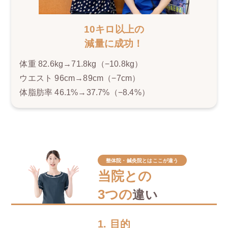
10キロ以上の
減量に成功！
体重 82.6kg→71.8kg（−10.8kg）
ウエスト 96cm→89cm（−7cm）
体脂肪率 46.1%→37.7%（−8.4%）
整体院・鍼灸院とはここが違う
当院との
3つの
違い
1. 目的