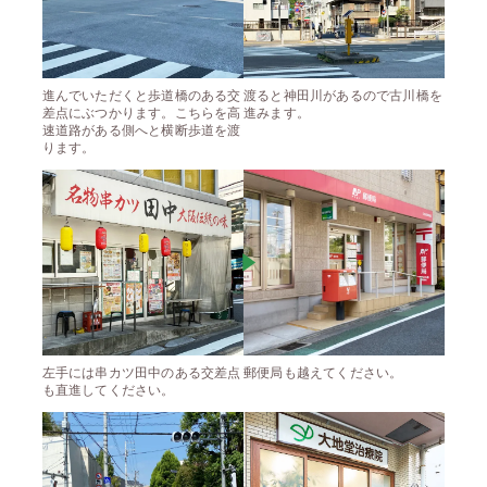
進んでいただくと歩道橋のある交
渡ると神田川があるので古川橋を
差点にぶつかります。こちらを高
進みます。
速道路がある側へと横断歩道を渡
ります。
左手には串カツ田中のある交差点
郵便局も越えてください。
も直進してください。