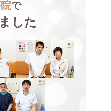
療院
で
ました