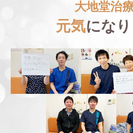
大地堂治
元気
になり