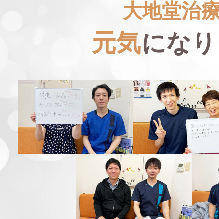
大地堂治
元気
になり