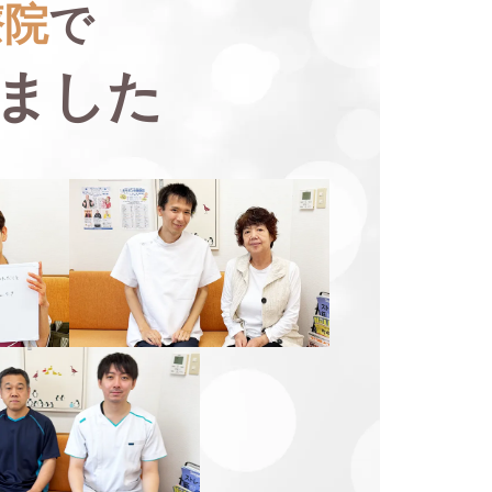
療院
で
ました